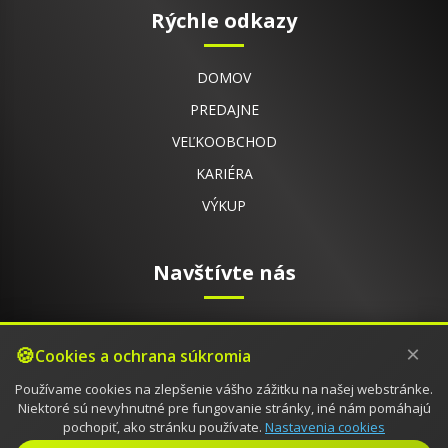
Rýchle odkazy
DOMOV
PREDAJNE
VEĽKOOBCHOD
KARIÉRA
VÝKUP
Navštívte nás
E-SHOP
×
Cookies a ochrana súkromia
VSTUP DO B2B
Používame cookies na zlepšenie vášho zážitku na našej webstránke.
KONTAKT
Niektoré sú nevyhnutné pre fungovanie stránky, iné nám pomáhajú
STAV BODOV
pochopiť, ako stránku používate.
Nastavenia cookies