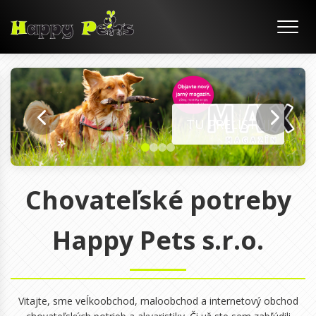
ISTUJ
Chovateľské potreby
Happy Pets s.r.o.
Vitajte, sme veĺkoobchod, maloobchod a internetový obchod