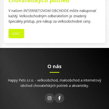
chovateľských potrieb
V našom INTERNETOVOM OBCHODE môže nakupovať
každý. Veľkoobchodným odberateľom je zriadený
špeciálny prístup, pre nákup za veľkoobchodné ceny.
VIAC
O nás
Happy Pets s.r.o. - veľkoobchod, maloobchod a internetový
obchod chovateľských potrieb a akvaristiky.